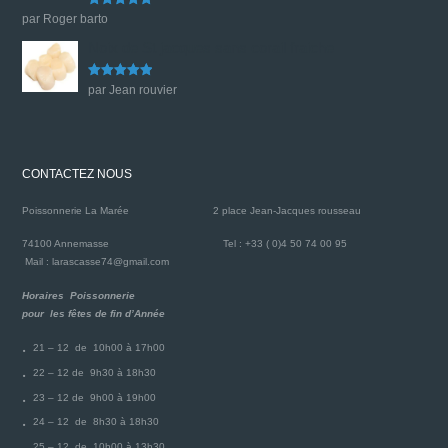
Note
5
sur
par Roger barto
5
Noix de St jacques sans corail fraiche
Note
5
sur
par Jean rouvier
5
CONTACTEZ NOUS
Poissonnerie La Marée
2 place Jean-Jacques rousseau
74100 Annemasse
Tel : +33 ( 0)4 50 74 00 95
Mail : larascasse74@gmail.com
Horaires Poissonnerie
pour les fêtes de fin d’Année
21 – 12 de 10h00 à 17h00
22 – 12 de 9h30 à 18h30
23 – 12 de 9h00 à 19h00
24 – 12 de 8h30 à 18h30
25 – 12 de 10h00 à 13h30