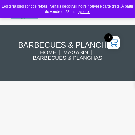
Les terrasses sont de retour ! Venais découvrir notre nouvelle carte d'été. À partir
du vendredi 28 mai.
Ignorer
0
BARBECUES & PLANCHAS
HOME
MAGASIN
BARBECUES & PLANCHAS