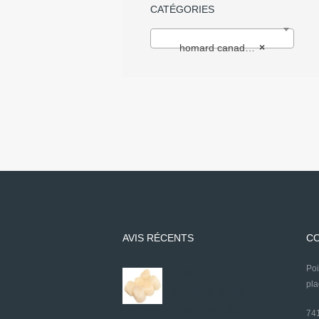
CATÉGORIES
homard canada 4-600g cuits (1)
×
AVIS RÉCENTS
CO
P
Noix de St
pl
jacques sans
corail fraiche
7