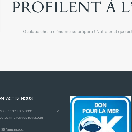
PROFILENT À 
Quelque chose d’énorme se prépare ! Notre boutique est 
NTACTEZ NOUS
oissonnerie La Marée
2
ace Jean-Jacques rousseau
4100 Annemasse