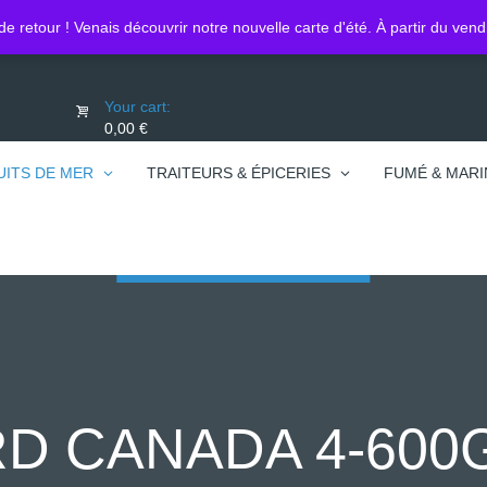
Lo
0450740095
de retour ! Venais découvrir notre nouvelle carte d'été. À partir du ven
Your cart:
0,00 €
UITS DE MER
TRAITEURS & ÉPICERIES
FUMÉ & MARI
D CANADA 4-600G