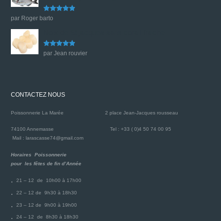
Note
5
sur
par Roger barto
5
Noix de St jacques sans corail fraiche
Note
5
sur
par Jean rouvier
5
CONTACTEZ NOUS
Poissonnerie La Marée
2 place Jean-Jacques rousseau
74100 Annemasse
Tel : +33 ( 0)4 50 74 00 95
Mail : larascasse74@gmail.com
Horaires Poissonnerie
pour les fêtes de fin d’Année
21 – 12 de 10h00 à 17h00
22 – 12 de 9h30 à 18h30
23 – 12 de 9h00 à 19h00
24 – 12 de 8h30 à 18h30