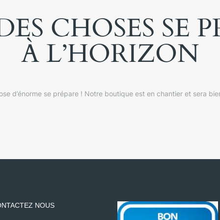
ES CHOSES SE 
À L’HORIZON
se d’énorme se prépare ! Notre boutique est en chantier et sera bien
NTACTEZ NOUS