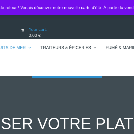
Lo
0450740095
de retour ! Venais découvrir notre nouvelle carte d'été. À partir du ven
Your cart:
0,00 €
UITS DE MER
TRAITEURS & ÉPICERIES
FUMÉ & MARI
SER VOTRE PLAT