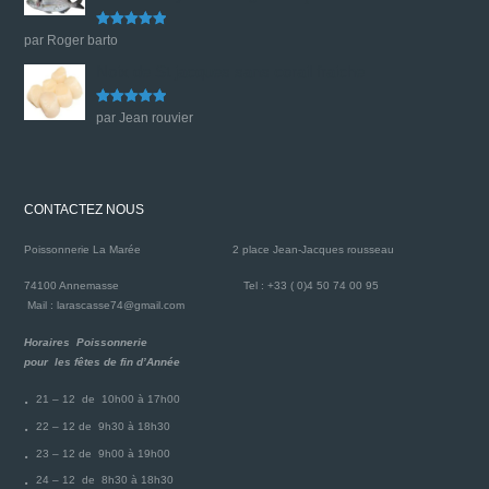
Note
5
sur
par Roger barto
5
Noix de St jacques sans corail fraiche
Note
5
sur
par Jean rouvier
5
CONTACTEZ NOUS
Poissonnerie La Marée
2 place Jean-Jacques rousseau
74100 Annemasse
Tel : +33 ( 0)4 50 74 00 95
Mail : larascasse74@gmail.com
Horaires Poissonnerie
pour les fêtes de fin d’Année
21 – 12 de 10h00 à 17h00
22 – 12 de 9h30 à 18h30
23 – 12 de 9h00 à 19h00
24 – 12 de 8h30 à 18h30