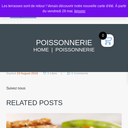
Les terrasses sont de retour ! Venais découvrir notre nouvelle carte d'été. À partir
du vendredi 28 mai.
Ignorer
0
POISSONNERIE
HOME
POISSONNERIE
Started
23 August 2016
0
Likes
0
Comments
Suivez nous
RELATED POSTS