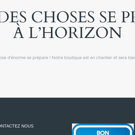
ES CHOSES SE 
À L’HORIZON
se d’énorme se prépare ! Notre boutique est en chantier et sera bien
NTACTEZ NOUS