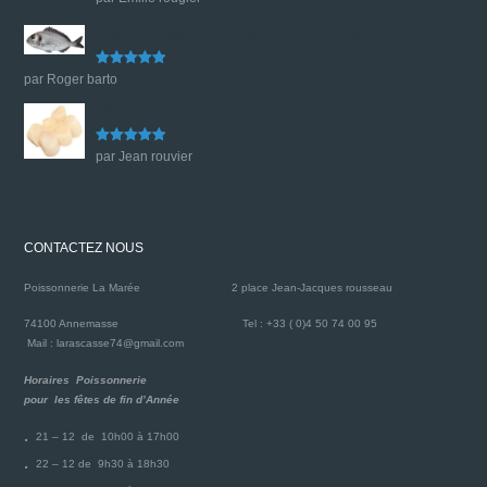
sur 5
Dorades royale élevage Français 3/500G
Note
5
sur
par Roger barto
5
Noix de St jacques sans corail fraiche
Note
5
sur
par Jean rouvier
5
CONTACTEZ NOUS
Poissonnerie La Marée
2 place Jean-Jacques rousseau
74100 Annemasse
Tel : +33 ( 0)4 50 74 00 95
Mail : larascasse74@gmail.com
Horaires Poissonnerie
pour les fêtes de fin d’Année
21 – 12 de 10h00 à 17h00
22 – 12 de 9h30 à 18h30