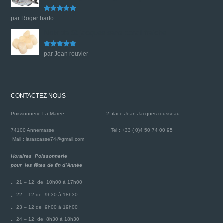
Note
5
sur
par Roger barto
5
Noix de St jacques sans corail fraiche
Note
5
sur
par Jean rouvier
5
CONTACTEZ NOUS
Poissonnerie La Marée
2 place Jean-Jacques rousseau
74100 Annemasse
Tel : +33 ( 0)4 50 74 00 95
Mail : larascasse74@gmail.com
Horaires Poissonnerie
pour les fêtes de fin d’Année
21 – 12 de 10h00 à 17h00
22 – 12 de 9h30 à 18h30
23 – 12 de 9h00 à 19h00
24 – 12 de 8h30 à 18h30