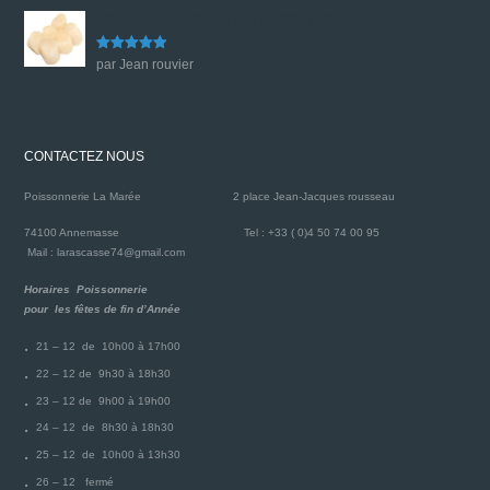
Noix de St jacques sans corail fraiche
Note
5
sur
par Jean rouvier
5
CONTACTEZ NOUS
Poissonnerie La Marée
2 place Jean-Jacques rousseau
74100 Annemasse
Tel : +33 ( 0)4 50 74 00 95
Mail : larascasse74@gmail.com
Horaires Poissonnerie
pour les fêtes de fin d’Année
21 – 12 de 10h00 à 17h00
22 – 12 de 9h30 à 18h30
23 – 12 de 9h00 à 19h00
24 – 12 de 8h30 à 18h30
25 – 12 de 10h00 à 13h30
26 – 12 fermé