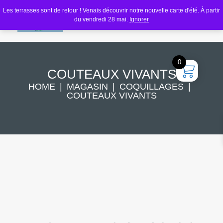
Les terrasses sont de retour ! Venais découvrir notre nouvelle carte d'été. À partir
du vendredi 28 mai.
Ignorer
0
COUTEAUX VIVANTS
HOME
MAGASIN
COQUILLAGES
COUTEAUX VIVANTS