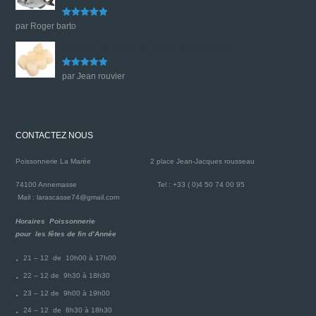
Note
5
sur
par Roger barto
5
Noix de St jacques sans corail fraiche
Note
5
sur
par Jean rouvier
5
CONTACTEZ NOUS
Poissonnerie La Marée
2 place Jean-Jacques rousseau
74100 Annemasse
Tel : +33 ( 0)4 50 74 00 95
Mail : larascasse74@gmail.com
Horaires Poissonnerie
pour les fêtes de fin d’Année
21 – 12 de 10h00 à 17h00
22 – 12 de 9h30 à 18h30
23 – 12 de 9h00 à 19h00
24 – 12 de 8h30 à 18h30