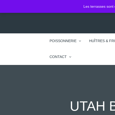
2 Pl. Jean Jacques Rousseau
Les terrasses sont 
74100 Annemasse
POISSONNERIE
HUÎTRES & FR
CONTACT
UTAH 