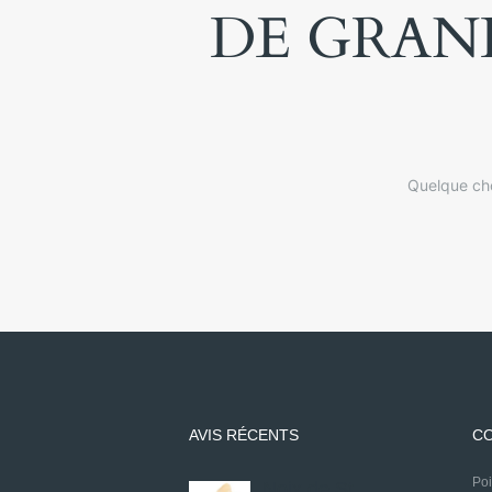
DE GRAND
Quelque cho
AVIS RÉCENTS
CO
P
Noix de St