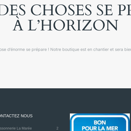
ES CHOSES SE 
À L’HORIZON
se d’énorme se prépare ! Notre boutique est en chantier et sera bien
NTACTEZ NOUS
oissonnerie La Marée
2