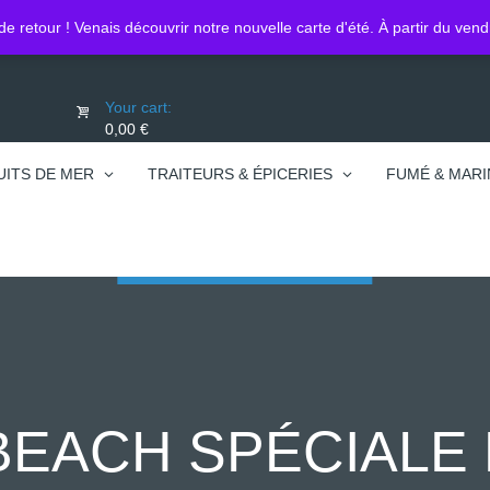
Lo
0450740095
de retour ! Venais découvrir notre nouvelle carte d'été. À partir du ven
Your cart:
0,00 €
UITS DE MER
TRAITEURS & ÉPICERIES
FUMÉ & MARI
BEACH SPÉCIALE N