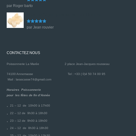
Note
5
sur
par Roger barto
5
Noix de St jacques sans corail fraiche
Note
5
sur
par Jean rouvier
5
CONTACTEZ NOUS
Poissonnerie La Marée
2 place Jean-Jacques rousseau
74100 Annemasse
Tel : +33 ( 0)4 50 74 00 95
Mail : larascasse74@gmail.com
Horaires Poissonnerie
pour les fêtes de fin d’Année
21 – 12 de 10h00 à 17h00
22 – 12 de 9h30 à 18h30
23 – 12 de 9h00 à 19h00
24 – 12 de 8h30 à 18h30
25 – 12 de 10h00 à 13h30