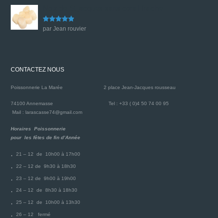
Noix de St jacques sans corail fraiche
Note
5
sur
par Jean rouvier
5
CONTACTEZ NOUS
Poissonnerie La Marée
2 place Jean-Jacques rousseau
74100 Annemasse
Tel : +33 ( 0)4 50 74 00 95
Mail : larascasse74@gmail.com
Horaires Poissonnerie
pour les fêtes de fin d’Année
21 – 12 de 10h00 à 17h00
22 – 12 de 9h30 à 18h30
23 – 12 de 9h00 à 19h00
24 – 12 de 8h30 à 18h30
25 – 12 de 10h00 à 13h30
26 – 12 fermé