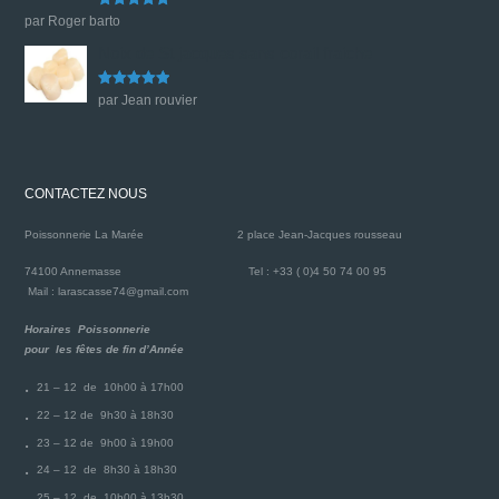
Note
5
sur
par Roger barto
5
Noix de St jacques sans corail fraiche
Note
5
sur
par Jean rouvier
5
CONTACTEZ NOUS
Poissonnerie La Marée
2 place Jean-Jacques rousseau
74100 Annemasse
Tel : +33 ( 0)4 50 74 00 95
Mail : larascasse74@gmail.com
Horaires Poissonnerie
pour les fêtes de fin d’Année
21 – 12 de 10h00 à 17h00
22 – 12 de 9h30 à 18h30
23 – 12 de 9h00 à 19h00
24 – 12 de 8h30 à 18h30
25 – 12 de 10h00 à 13h30