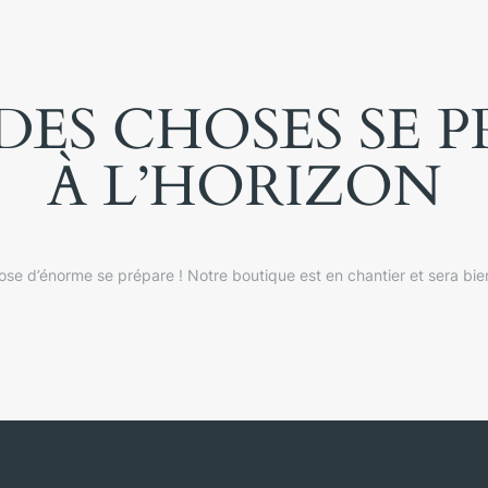
ES CHOSES SE 
À L’HORIZON
se d’énorme se prépare ! Notre boutique est en chantier et sera bien