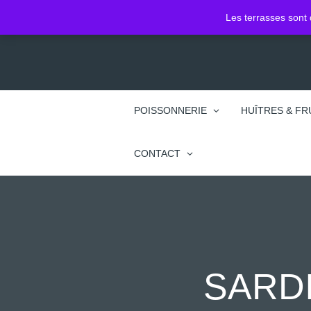
2 Pl. Jean Jacques Rousseau
Les terrasses sont 
74100 Annemasse
POISSONNERIE
HUÎTRES & FR
CONTACT
SARDI