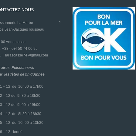
NTACTEZ NOUS
oissonnerie La Marée
2
ace Jean-Jacques rousseau
4100 Annemasse
l : +33 ( 0)4 50 74 00 95
l : larascasse74@gmail.com
raires Poissonnerie
r les fêtes de fin d’Année
1 – 12 de 10h00 à 17h00
2 – 12 de 9h30 à 18h30
3 – 12 de 9h00 à 19h00
4 – 12 de 8h30 à 18h30
5 – 12 de 10h00 à 13h30
6 – 12 fermé