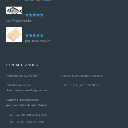
sur 5
Dorades royale élevage Français 3/500G
Note
5
sur
par Roger barto
5
Noix de St jacques sans corail fraiche
Note
5
sur
par Jean rouvier
5
CONTACTEZ NOUS
Poissonnerie La Marée
2 place Jean-Jacques rousseau
74100 Annemasse
Tel : +33 ( 0)4 50 74 00 95
Mail : larascasse74@gmail.com
Horaires Poissonnerie
pour les fêtes de fin d’Année
21 – 12 de 10h00 à 17h00
22 – 12 de 9h30 à 18h30