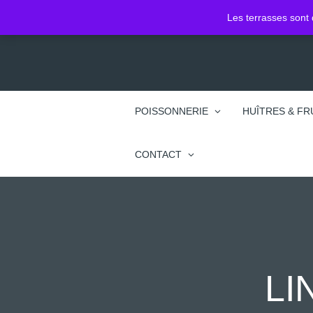
2 Pl. Jean Jacques Rousseau
Les terrasses sont 
74100 Annemasse
POISSONNERIE
HUÎTRES & FR
CONTACT
LI