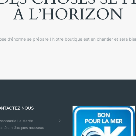
À L’HORIZON
se d’énorme se prépare ! Notre boutique est en chantier et sera bien
NTACTEZ NOUS
oissonnerie La Marée
2
ace Jean-Jacques rousseau