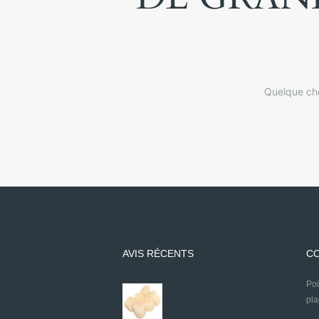
Quelque cho
AVIS RÉCENTS
CO
P
Noix de St
pl
jacques sans