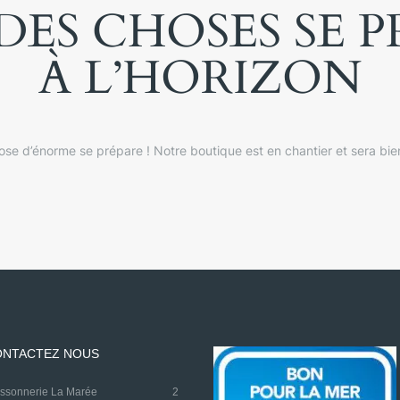
ES CHOSES SE 
À L’HORIZON
se d’énorme se prépare ! Notre boutique est en chantier et sera bien
NTACTEZ NOUS
oissonnerie La Marée
2