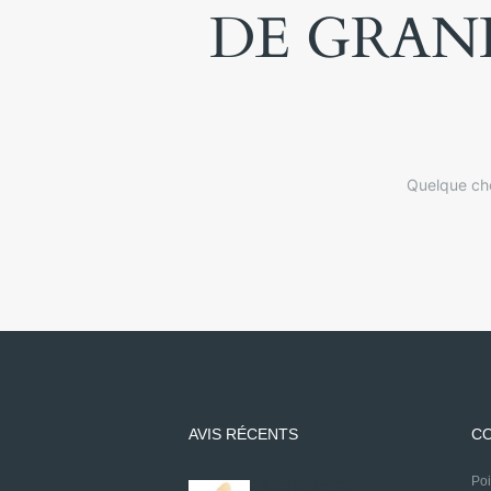
DE GRAND
Quelque cho
AVIS RÉCENTS
CO
P
Noix de St