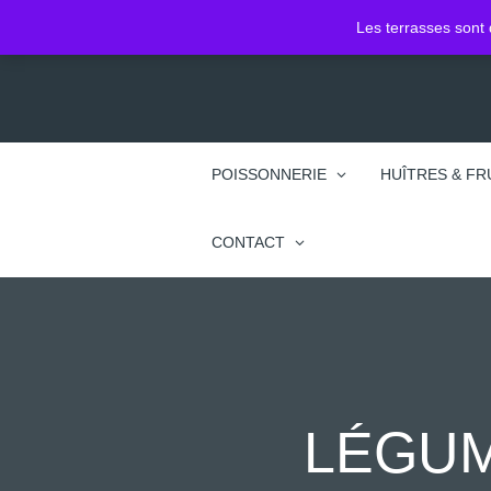
2 Pl. Jean Jacques Rousseau
Les terrasses sont 
74100 Annemasse
POISSONNERIE
HUÎTRES & FR
CONTACT
LÉGUM