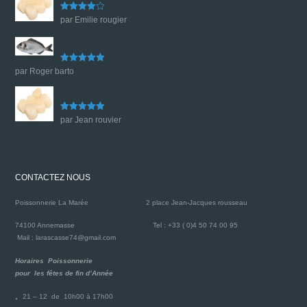
Note
4
par Emilie rougier
sur 5
Dorades royale élevage Français 3/500G
Note
5
sur
par Roger barto
5
Noix de St jacques sans corail fraiche
Note
5
sur
par Jean rouvier
5
CONTACTEZ NOUS
Poissonnerie La Marée
2 place Jean-Jacques rousseau
74100 Annemasse
Tel : +33 ( 0)4 50 74 00 95
Mail : larascasse74@gmail.com
Horaires Poissonnerie
pour les fêtes de fin d’Année
21 – 12 de 10h00 à 17h00