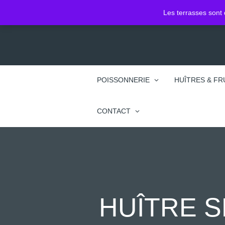
2 Pl. Jean Jacques Rousseau
Les terrasses sont 
74100 Annemasse
POISSONNERIE
HUÎTRES & FR
CONTACT
HUÎTRE S