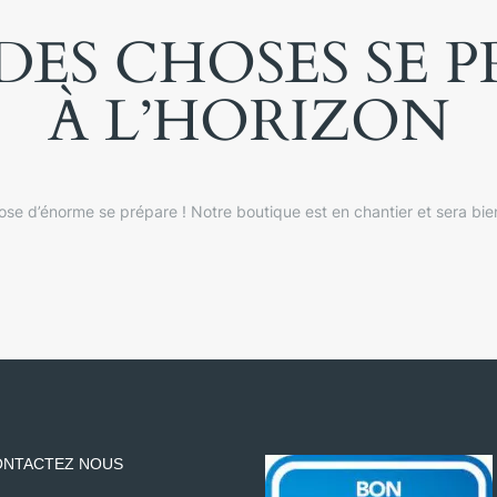
ES CHOSES SE 
À L’HORIZON
se d’énorme se prépare ! Notre boutique est en chantier et sera bien
NTACTEZ NOUS