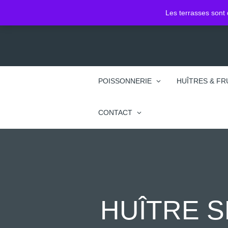
2 Pl. Jean Jacques Rousseau
Les terrasses sont 
74100 Annemasse
POISSONNERIE
HUÎTRES & FR
CONTACT
HUÎTRE S