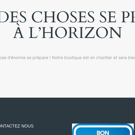
ES CHOSES SE 
À L’HORIZON
se d’énorme se prépare ! Notre boutique est en chantier et sera bien
NTACTEZ NOUS