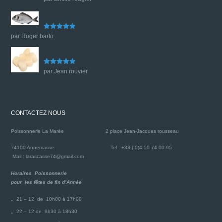
sur 5
Dorades royale élevage Français 3/500G
Note
5
sur
par Roger barto
5
Noix de St jacques sans corail fraiche
Note
5
sur
par Jean rouvier
5
CONTACTEZ NOUS
Poissonnerie La Marée
2 place Jean-Jacques rousseau
74100 Annemasse
Tel : +33 ( 0)4 50 74 00 95
Mail : larascasse74@gmail.com
Horaires Poissonnerie
pour les fêtes de fin d’Année
21 – 12 de 10h00 à 17h00
22 – 12 de 9h30 à 18h30