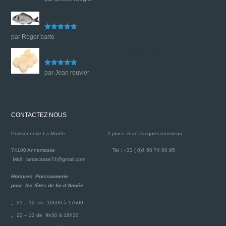
sur 5
Dorades royale élevage Français 3/500G
Note
5
sur
par Roger barto
5
Noix de St jacques sans corail fraiche
Note
5
sur
par Jean rouvier
5
CONTACTEZ NOUS
Poissonnerie La Marée
2 place Jean-Jacques rousseau
74100 Annemasse
Tel : +33 ( 0)4 50 74 00 95
Mail : larascasse74@gmail.com
Horaires Poissonnerie
pour les fêtes de fin d’Année
21 – 12 de 10h00 à 17h00
22 – 12 de 9h30 à 18h30