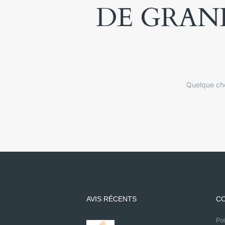
DE GRAND
Quelque cho
AVIS RÉCENTS
CO
P
Noix de St