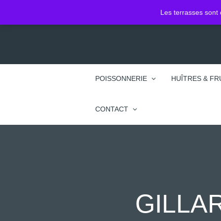
2 Pl. Jean Jacques Rousseau
Les terrasses sont 
74100 Annemasse
POISSONNERIE
HUÎTRES & FR
CONTACT
GILLA