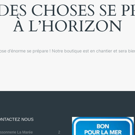
ES CHOSES SE 
À L’HORIZON
se d’énorme se prépare ! Notre boutique est en chantier et sera bien
NTACTEZ NOUS
oissonnerie La Marée
2