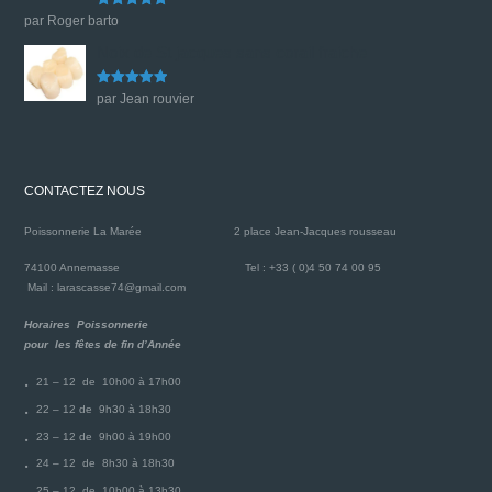
Note
5
sur
par Roger barto
5
Noix de St jacques sans corail fraiche
Note
5
sur
par Jean rouvier
5
CONTACTEZ NOUS
Poissonnerie La Marée
2 place Jean-Jacques rousseau
74100 Annemasse
Tel : +33 ( 0)4 50 74 00 95
Mail : larascasse74@gmail.com
Horaires Poissonnerie
pour les fêtes de fin d’Année
21 – 12 de 10h00 à 17h00
22 – 12 de 9h30 à 18h30
23 – 12 de 9h00 à 19h00
24 – 12 de 8h30 à 18h30
25 – 12 de 10h00 à 13h30