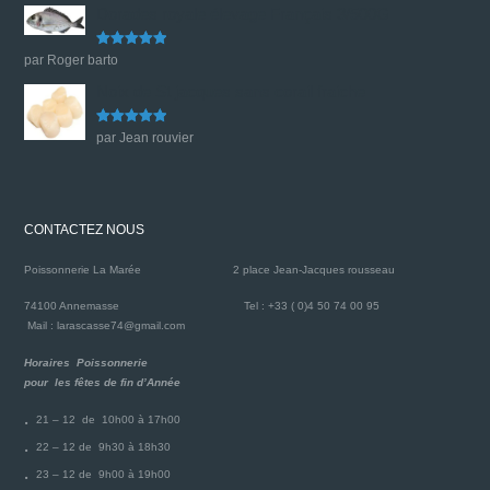
Dorades royale élevage Français 3/500G
Note
5
sur
par Roger barto
5
Noix de St jacques sans corail fraiche
Note
5
sur
par Jean rouvier
5
CONTACTEZ NOUS
Poissonnerie La Marée
2 place Jean-Jacques rousseau
74100 Annemasse
Tel : +33 ( 0)4 50 74 00 95
Mail : larascasse74@gmail.com
Horaires Poissonnerie
pour les fêtes de fin d’Année
21 – 12 de 10h00 à 17h00
22 – 12 de 9h30 à 18h30
23 – 12 de 9h00 à 19h00