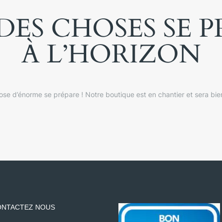
ES CHOSES SE 
À L’HORIZON
se d’énorme se prépare ! Notre boutique est en chantier et sera bien
NTACTEZ NOUS