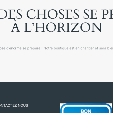
ES CHOSES SE 
À L’HORIZON
se d’énorme se prépare ! Notre boutique est en chantier et sera bien
NTACTEZ NOUS