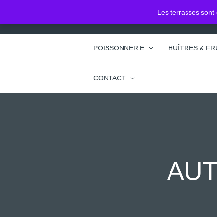
2 Pl. Jean Jacques Rousseau
Les terrasses sont 
74100 Annemasse
POISSONNERIE
HUÎTRES & FR
CONTACT
AUT